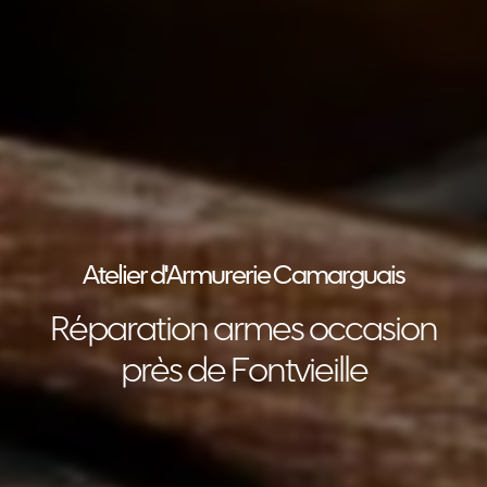
Atelier d'Armurerie Camarguais
Réparation armes occasion
près de Fontvieille